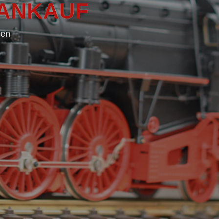
 ANKAUF
sen