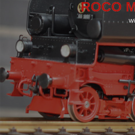
ROCO M
Wi