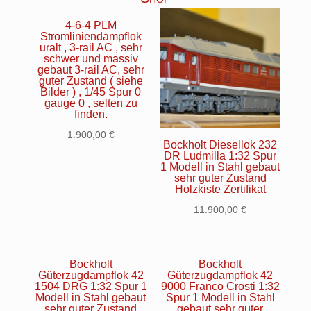
4-6-4 PLM
Stromliniendampflok
uralt , 3-rail AC , sehr
schwer und massiv
gebaut 3-rail AC, sehr
guter Zustand ( siehe
Bilder ) , 1/45 Spur 0
gauge 0 , selten zu
finden.
1.900,00
€
Bockholt Diesellok 232
DR Ludmilla 1:32 Spur
1 Modell in Stahl gebaut
sehr guter Zustand
Holzkiste Zertifikat
11.900,00
€
Bockholt
Bockholt
Güterzugdampflok 42
Güterzugdampflok 42
1504 DRG 1:32 Spur 1
9000 Franco Crosti 1:32
Modell in Stahl gebaut
Spur 1 Modell in Stahl
sehr guter Zustand
gebaut sehr guter