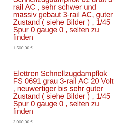
rail AC , sehr schwer und
siehe
massiv gebaut 3-rail AC, guter
Bilder
Zustand ( siehe Bilder ) , 1/45
)
Spur 0 gauge 0 , selten zu
,
finden
1/45
Spur
1.500,00
€
0
gauge
0
Elettren Schnellzugdampflok
,
FS 0691 grau 3-rail AC 20 Volt
, neuwertiger bis sehr guter
selten
Zustand ( siehe Bilder ) , 1/45
zu
Spur 0 gauge 0 , selten zu
finden.
finden
Menge
2.000,00
€