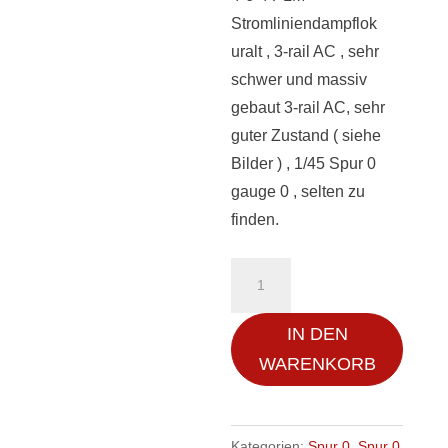
Stromliniendampflok
uralt , 3-rail AC , sehr
schwer und massiv
gebaut 3-rail AC, sehr
guter Zustand ( siehe
Bilder ) , 1/45 Spur 0
gauge 0 , selten zu
finden.
4-
6-
4
IN DEN
PLM
WARENKORB
Stromliniendampflok
uralt
,
Kategorien:
Spur 0
,
Spur 0