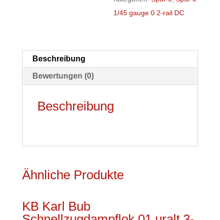
3-
1/45 gauge 0 2-rail DC
rail
AC
,
Beschreibung
sehr
Bewertungen (0)
schwer
und
Beschreibung
massiv
gebaut
3-
rail
AC,
Ähnliche Produkte
sehr
guter
Zustand
KB Karl Bub
(
Schnellzugdampflok 01 uralt 3-