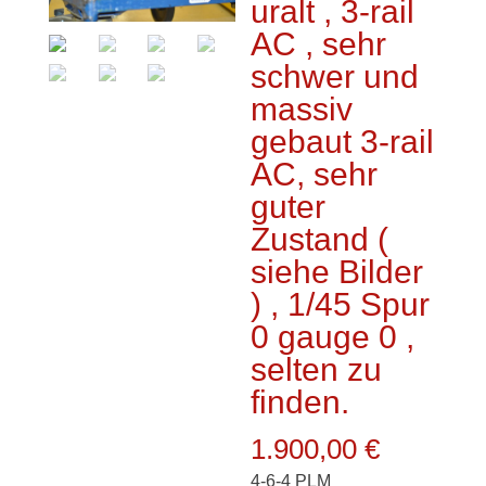
uralt , 3-rail
AC , sehr
schwer und
massiv
gebaut 3-rail
AC, sehr
guter
Zustand (
siehe Bilder
) , 1/45 Spur
0 gauge 0 ,
selten zu
finden.
1.900,00
€
4-6-4 PLM