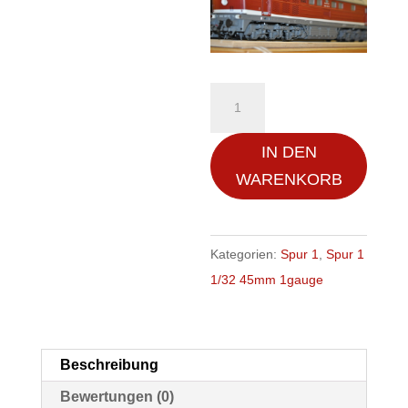
Bockholt
Diesellok
232
IN DEN
DR
WARENKORB
Ludmilla
1:32
Spur
Kategorien:
Spur 1
,
Spur 1
1
1/32 45mm 1gauge
Modell
in
Stahl
Beschreibung
gebaut
Bewertungen (0)
sehr