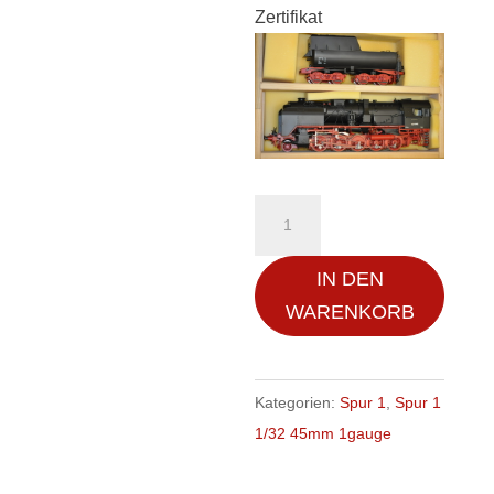
Zertifikat
Bockholt
Güterzugdampflok
42
IN DEN
9000
WARENKORB
Franco
Crosti
1:32
Kategorien:
Spur 1
,
Spur 1
Spur
1/32 45mm 1gauge
1
Modell