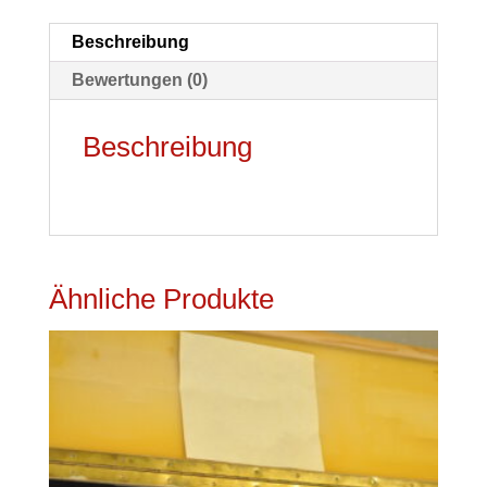
in
Beschreibung
Stahl
Bewertungen (0)
gebaut
sehr
Beschreibung
guter
Zustand
Holzkiste
Zertifikat
Menge
Ähnliche Produkte