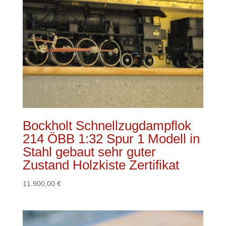
Bockholt Schnellzugdampflok
214 ÖBB 1:32 Spur 1 Modell in
Stahl gebaut sehr guter
Zustand Holzkiste Zertifikat
11.900,00
€