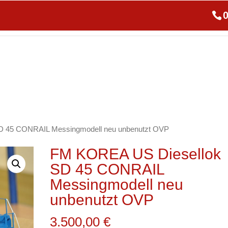
0
UF
SERVICE VOR ORT
SHOP
ÜBER MICH
KO
D 45 CONRAIL Messingmodell neu unbenutzt OVP
FM KOREA US Diesellok
SD 45 CONRAIL
Messingmodell neu
unbenutzt OVP
3.500,00
€