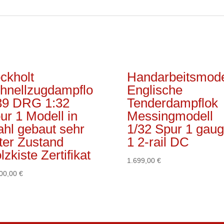
ckholt
Handarbeitsmode
hnellzugdampflo
Englische
39 DRG 1:32
Tenderdampflok
ur 1 Modell in
Messingmodell
ahl gebaut sehr
1/32 Spur 1 gau
ter Zustand
1 2-rail DC
lzkiste Zertifikat
1.699,00
€
900,00
€