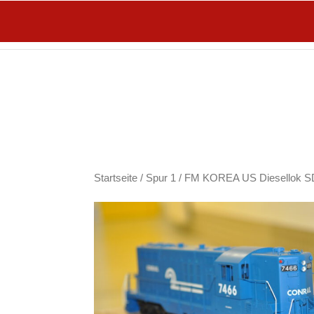
ANKA
Startseite
/
Spur 1
/ FM KOREA US Diesellok S