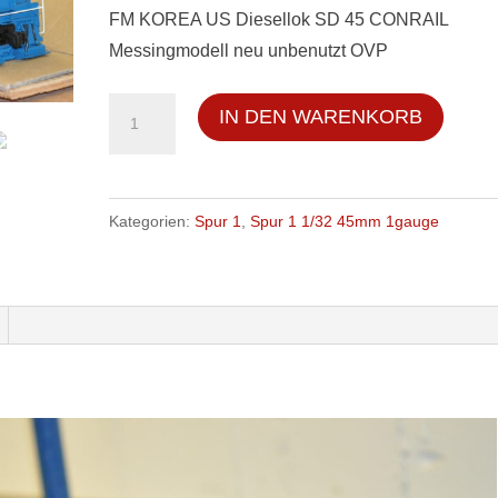
FM KOREA US Diesellok SD 45 CONRAIL
Messingmodell neu unbenutzt OVP
FM
IN DEN WARENKORB
KOREA
US
Diesellok
Kategorien:
Spur 1
,
Spur 1 1/32 45mm 1gauge
SD
45
CONRAIL
Messingmodell
neu
unbenutzt
OVP
Menge