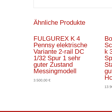
Ähnliche Produkte
FULGUREX K 4
Bo
Pennsy elektrische
Sc
Variante 2-rail DC
k 
1/32 Spur 1 sehr
Sp
guter Zustand
St
Messingmodell
gu
Ho
3.500,00
€
13.